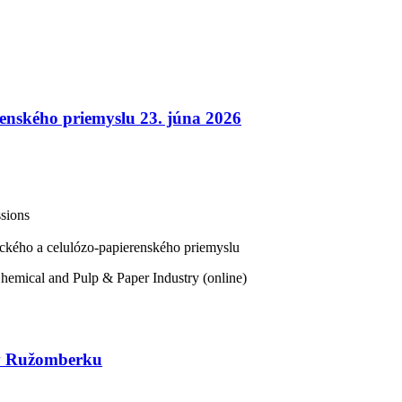
enského priemyslu 23. júna 2026
sions
kého a celulózo-papierenského priemyslu
cal and Pulp & Paper Industry (online)
 v Ružomberku