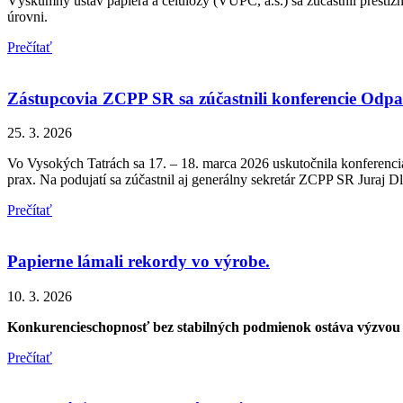
Výskumný ústav papiera a celulózy (VÚPC, a.s.) sa zúčastnil prestí
úrovni.
Prečítať
Zástupcovia ZCPP SR sa zúčastnili konferencie Odp
25. 3. 2026
Vo Vysokých Tatrách sa 17. – 18. marca 2026 uskutočnila konferenc
prax. Na podujatí sa zúčastnil aj generálny sekretár ZCPP SR Juraj 
Prečítať
Papierne lámali rekordy vo výrobe.
10. 3. 2026
Konkurencieschopnosť bez stabilných podmienok ostáva výzvou
Prečítať