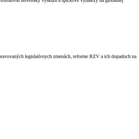
rezentoval slovenský výskum a špičkové vynálezy na globálnej
ipravovaných legislatívnych zmenách, reforme RZV a ich dopadoch na