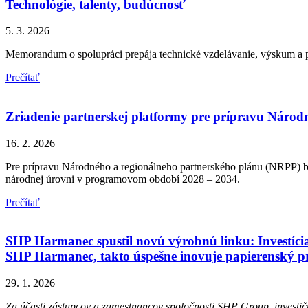
Technológie, talenty, budúcnosť
5. 3. 2026
Memorandum o spolupráci prepája technické vzdelávanie, výskum a 
Prečítať
Zriadenie partnerskej platformy pre prípravu Národn
16. 2. 2026
Pre prípravu Národného a regionálneho partnerského plánu (NRPP) bo
národnej úrovni v programovom období 2028 – 2034.
Prečítať
SHP Harmanec spustil novú výrobnú linku: Investíci
SHP Harmanec, takto úspešne inovuje papierenský pr
29. 1. 2026
Za účasti zástupcov a zamestnancov spoločnosti SHP Group, investi