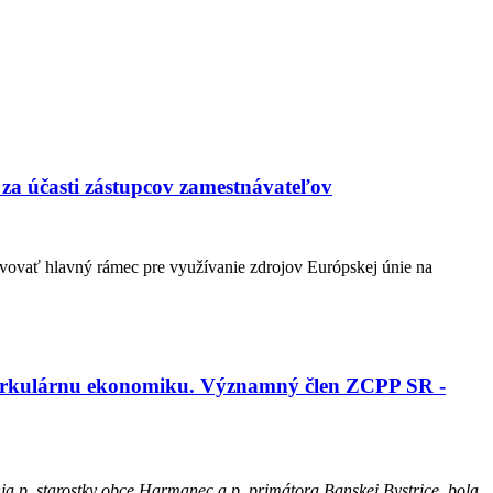
 za účasti zástupcov zamestnávateľov
avovať hlavný rámec pre využívanie zdrojov Európskej únie na
j cirkulárnu ekonomiku. Významný člen ZCPP SR -
a p. starostky obce Harmanec a p. primátora Banskej Bystrice, bola