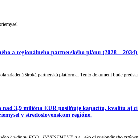
priemysel
ého a regionálneho partnerského plánu (2028 – 2034)
la zriadená široká partnerská platforma. Tento dokument bude predst
a nad 3,9 milióna EUR posilňuje kapacitu, kvalitu a
iemysel v stredoslovenskom regióne.
čného holdingu ECO - INVESTMENT, a.s., ako aj regionálneho zstúpeni