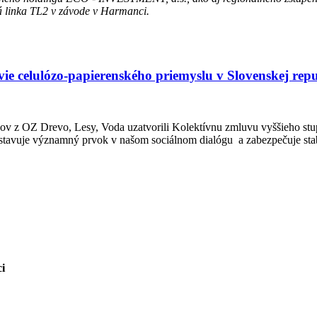
á linka TL2 v závode v Harmanci.
vie celulózo-papierenského priemyslu v Slovenskej rep
v z OZ Drevo, Lesy, Voda uzatvorili Kolektívnu zmluvu vyššieho stu
dstavuje významný prvok v našom sociálnom dialógu a zabezpečuje sta
ci