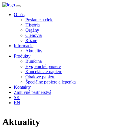
O nás
Poslanie a ciele
História
Orgány
Členovia
Rôzne
Informácie
Aktuality
Produkty
Buničina
Hygienické papiere
Kancelárske papiere
Obalové papiere
Špeciálne papiere a lepenka
Kontakty
Zmluvné partnerstvá
SK
EN
Aktuality