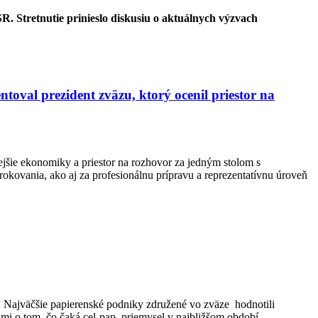
R. Stretnutie prinieslo diskusiu o aktuálnych výzvach
toval prezident zväzu, ktorý ocenil priestor na
ejšie ekonomiky a priestor na rozhovor za jedným stolom s
kovania, ako aj za profesionálnu prípravu a reprezentatívnu úroveň
Najväčšie papierenské podniky združené vo zväze hodnotili
hmi o tom, čo čaká cel-pap. priemysel v najbližšom období.