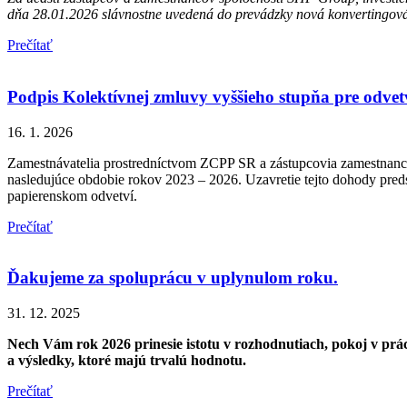
dňa 28.01.2026 slávnostne uvedená do prevádzky nová konvertingov
Prečítať
Podpis Kolektívnej zmluvy vyššieho stupňa pre odvet
16. 1. 2026
Zamestnávatelia prostredníctvom ZCPP SR a zástupcovia zamestnanco
nasledujúce obdobie rokov 2023 – 2026. Uzavretie tejto dohody pre
papierenskom odvetví.
Prečítať
Ďakujeme za spoluprácu v uplynulom roku.
31. 12. 2025
Nech Vám rok 2026 prinesie istotu v rozhodnutiach, pokoj v prá
a výsledky, ktoré majú trvalú hodnotu.
Prečítať