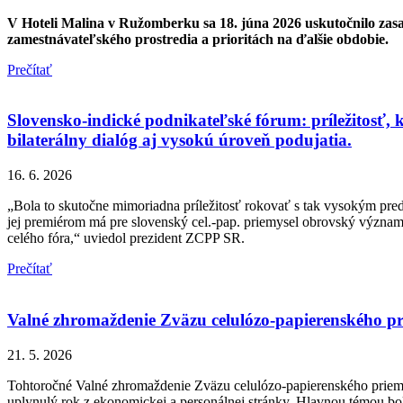
V
Hoteli Malina v Ružomberku sa 18. júna 2026 uskutočnilo zasa
zamestnávateľského prostredia a prioritách na ďalšie obdobie.
Prečítať
Slovensko-indické podnikateľské fórum: príležitosť, 
bilaterálny dialóg aj vysokú úroveň podujatia.
16. 6. 2026
„Bola to skutočne mimoriadna príležitosť rokovať s tak vysokým preds
jej premiérom má pre slovenský cel.-pap. priemysel obrovský význam
celého fóra,“ uviedol prezident ZCPP SR.
Prečítať
Valné zhromaždenie Zväzu celulózo-papierenského 
21. 5. 2026
Tohtoročné Valné zhromaždenie Zväzu celulózo-papierenského priem
uplynulý rok z ekonomickej a personálnej stránky. Hlavnou témou bo