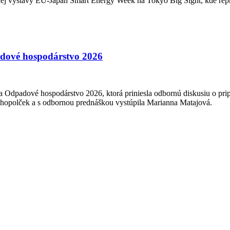
žnej výstavy EU-Japan Smart Energy Week na Tokyo Big Sight, kde rep
adové hospodárstvo 2026
ia Odpadové hospodárstvo 2026, ktorá priniesla odbornú diskusiu o pr
Dlhopolček a s odbornou prednáškou vystúpila Marianna Matajová.