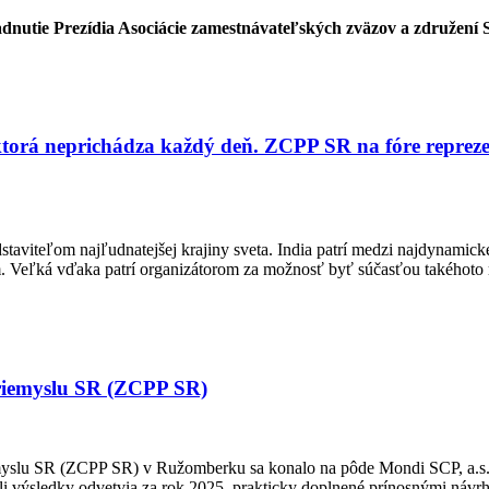
dnutie Prezídia Asociácie zamestnávateľských zväzov a združení S
ktorá neprichádza každý deň. ZCPP SR na fóre reprezen
taviteľom najľudnatejšej krajiny sveta. India patrí medzi najdynamick
. Veľká vďaka patrí organizátorom za možnosť byť súčasťou takéhoto ro
priemyslu SR (ZCPP SR)
yslu SR (ZCPP SR) v Ružomberku sa konalo na pôde Mondi SCP, a.s. 
li výsledky odvetvia za rok 2025, prakticky doplnené prínosnými návr